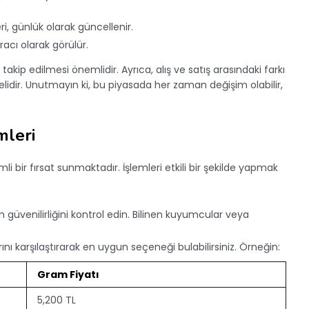
eri, günlük olarak güncellenir.
 aracı olarak görülür.
takip edilmesi önemlidir. Ayrıca, alış ve satış arasındaki farkı
lidir. Unutmayın ki, bu piyasada her zaman değişim olabilir,
mleri
emli bir fırsat sunmaktadır. İşlemleri etkili bir şekilde yapmak
n güvenilirliğini kontrol edin. Bilinen kuyumcular veya
larını karşılaştırarak en uygun seçeneği bulabilirsiniz. Örneğin:
Gram Fiyatı
5,200 TL