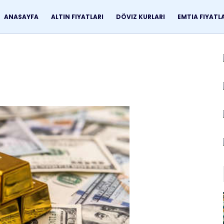
ANASAYFA
ALTIN FIYATLARI
DÖVIZ KURLARI
EMTIA FIYATL