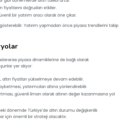
 gibi dönemlerde altın talebi artar.
ın fiyatlarını doğrudan etkiler.
enli bir yatırım aracı olarak öne çıkar.
 gösterebilir. Yatırım yapmadan önce piyasa trendlerini takip
ryolar
uslararası piyasa dinamiklerine de bağlı olarak
unlar yer alıyor:
 altın fiyatları yükselmeye devam edebilir.
kaybetmesi, yatırımcıları altına yönlendirebilir.
in artması, güvenli liman olarak altının değer kazanmasına yol
ki dönemde Türkiye'de altın durumu değişkenlik
r için önemli bir strateji olacaktır.