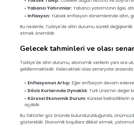
Yüksek Talep:
Özellikle düğün sezonu ve bayramlar
Yabancı Yatırımlar:
Yabancı yatırımcının ilgisi, alt
Inflasyon:
Yüksek enflasyon dönemlerinde altın, güv
Bu nedenle, Türkiye'de altın durumu sürekli değişkenlik
etmek önemlidir.
Gelecek tahminleri ve olası sena
Türkiye'de altın durumu, ekonomik verilerin yanı sıra ul
şekillenmektedir. Gelecekteki olası senaryolar arasında ş
Enflasyonun Artışı
: Eğer enflasyon devam ederse,
Döviz Kurlarında Oynaklık
: Türk Lirası’nın değer 
Küresel Ekonomik Durum
: Küresel belirsizlikler
açabilir.
Bu faktörler göz önünde bulundurulduğunda, önümüzde
gösterebilir. Ekonomik koşullara dikkat etmek, yatırımcıla