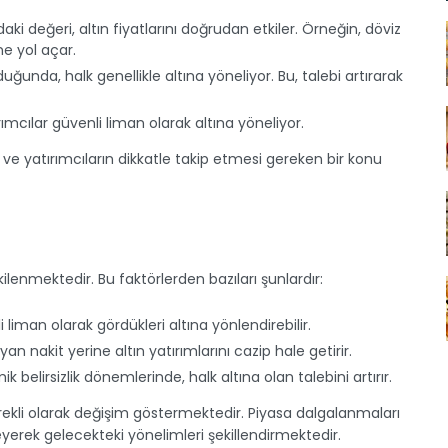
aki değeri, altın fiyatlarını doğrudan etkiler. Örneğin, döviz
ne yol açar.
ğunda, halk genellikle altına yöneliyor. Bu, talebi artırarak
rımcılar güvenli liman olarak altına yöneliyor.
 ve yatırımcıların dikkatle takip etmesi gereken bir konu
lenmektedir. Bu faktörlerden bazıları şunlardır:
 liman olarak gördükleri altına yönlendirebilir.
an nakit yerine altın yatırımlarını cazip hale getirir.
ik belirsizlik dönemlerinde, halk altına olan talebini artırır.
rekli olarak değişim göstermektedir. Piyasa dalgalanmaları
leyerek gelecekteki yönelimleri şekillendirmektedir.