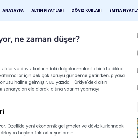
ANASAYFA
ALTIN FIYATLARI
DÖVIZ KURLARI
EMTIA FIYATL
iyor, ne zaman düşer?
kler ve döviz kurlarındaki dalgalanmalar ile birlikte dikkat
iş, yatırımcılar için pek çok soruyu gündeme getirirken, piyasa
su haline gelmiştir. Bu yazıda, Türkiye'deki altın
ası senaryoları ele alarak, altına yatırım yapmayı
ri
liyor. Özellikle yeni ekonomik gelişmeler ve döviz kurlarındaki
lirleyen başlıca faktörler şunlardır: